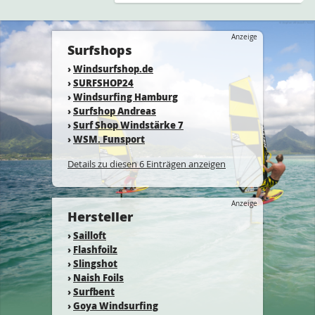
Anzeige
Surfshops
›
Windsurfshop.de
›
SURFSHOP24
›
Windsurfing Hamburg
›
Surfshop Andreas
›
Surf Shop Windstärke 7
›
WSM. Funsport
Details zu diesen 6 Einträgen anzeigen
Anzeige
Hersteller
›
Sailloft
›
Flashfoilz
›
Slingshot
›
Naish Foils
›
Surfbent
›
Goya Windsurfing