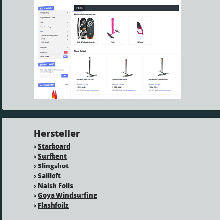
Hersteller
›
Starboard
›
Surfbent
›
Slingshot
›
Sailloft
›
Naish Foils
›
Goya Windsurfing
›
Flashfoilz