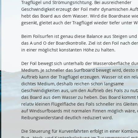
Tragflügel und Strömungsrichtung. Bei ausreichender
Geschwindigkeit erzeugt der Foil mehr dynamischen Auf
hebt das Board aus dem Wasser. Wird die Boardnase wi
gesenkt, gleitet auch der Tragflügel wieder tiefer unter W
Beim Foilsurfen ist genau diese Balance aus Steigen un
das A und O der Boardkontrolle. Ziel ist den Foil nach d
in einer möglichst konstanten Höhe zu halten.
Der Foil bewegt sich unterhalb der Wasseroberfläche du
Medium. Je schneller das Surfboard bewegt wird, desto
Auftrieb kann der Tragflügel erzeugen. Wasser ist ein rel
dichtes Medium, deshalb reichen schon langsame
Geschwindigkeiten aus, um den Auftrieb des Foils zu nu
das Board aus dem Wasser zu heben. Das Board kommt t
relativ kleinen Flügelfläche des Foils schneller ins Gleiten
auf Windsurfboards mit normalen Finnen möglich wäre, 
Reibungswiderstand deutlich reduziert wird.
Die Steuerung für Kurvenfahrten erfolgt in einer Kombin
Bug-, Heck- und Kantenbelastung im Zusammenspiel mit