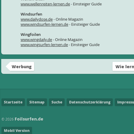
www.wellenreiten-lernen.de
- Einsteiger Guide
Windsurfen
www.dailydose.de
- Online Magazin
www.windsurfen-lernen.de
- Einsteiger Guide
Wingfoilen
www.wingdaily.de
- Online Magazin
www.wingsurfen-lernen.de
- Einsteiger Guide
Werbung
Wie lern
Startseite
Sitemap
Suche
Datenschutzerklärung
Impress
Foilsurfen.de
© 2026
Mobil Version