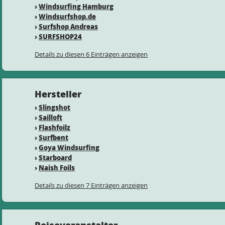
›
Windsurfing Hamburg
›
Windsurfshop.de
›
Surfshop Andreas
›
SURFSHOP24
Details zu diesen 6 Einträgen anzeigen
Hersteller
›
Slingshot
›
Sailloft
›
Flashfoilz
›
Surfbent
›
Goya Windsurfing
›
Starboard
›
Naish Foils
Details zu diesen 7 Einträgen anzeigen